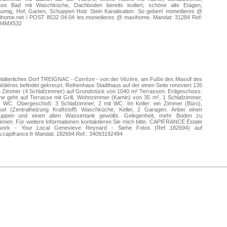
ßes Bad mit Waschküche, Dachboden bereits isoliert, schöne alte Etagen,
äumig, Hof, Garten, Schuppen Holz Stein Kanalisation. So geben! monedieres @
ihome.net / POST 8532 04.04 les.monedieres @ maxihome. Mandat: 31284 Ref:
84MX532
elalterliches Dorf TREIGNAC - Corrèze - von der Vézère, am Fuße des Massif des
dières befindet gekreuzt. Reihenhaus Stadthaus auf der einen Seite renoviert 135
5 Zimmer (4 Schlafzimmer) auf Grundstück von 1040 m² Terrassen. Erdgeschoss:
e geht auf Terrasse mit Grill, Wohnzimmer (Kamin) von 35 m², 1 Schlafzimmer,
, WC. Obergeschoß: 3 Schlafzimmer, 2 mit WC. Im Keller: ein Zimmer (Büro),
sel (Zentralheizung Kraftstoff) Waschküche, Keller, 2 Garagen. Anbei einen
uppen und einen alten Wassertank gewölbt. Gelegenheit, mehr Boden zu
nnen. Für weitere Informationen kontaktieren Sie mich bitte. CAPIFRANCE Estate
work - Your Local Genevieve Reynard - Siehe Fotos (Ref 182694) auf
.capifrance.fr Mandat: 182694 Ref.: 34093192494