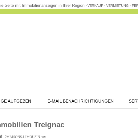
ie Seite mit Immobilienanzeigen in Ihrer Region -
VERKAUF - VERMIETUNG - F
IGE AUFGEBEN
E-MAIL BENACHRICHTIGUNGEN
SER
mobilien Treignac
uf
D
MAISONS-LIMOUSIN
.COM