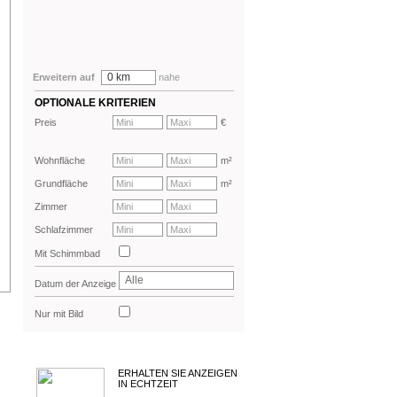
0 km
Erweitern auf
nahe
OPTIONALE KRITERIEN
Preis
€
Wohnfläche
m²
Grundfläche
m²
Zimmer
Schlafzimmer
Mit Schimmbad
Alle
Datum der Anzeige
Nur mit Bild
ERHALTEN SIE ANZEIGEN
IN ECHTZEIT