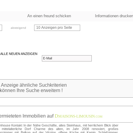
An einen freund schicken
Informationen drucke
10 Anzeigen pro Seite
absteigend
 ALLE NEUEN ANZEIGEN
 Anzeige ähnliche Suchkriterien
 können Ihre Suche erweitern !
vermieteten Immobilien auf
D
MAISONS-LIMOUSIN
.COM
house Kontakt In der Nähe Geschäfte, altes Steinhaus, mit herrlichem Blick über
 mittelalterliche Dorf Charme des alten, im Jahr 2008 renoviert, großes
nzimmer mit Balkon auf der Vézère, offene Küche mit Kamin, Schlafzimmer,