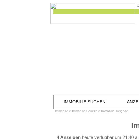
D
IMMOBILIE SUCHEN
ANZE
Immobilie
>
Immobilie Corrèze
>
Immobilie Treignac
Im
4 Anzeigen
heute verfügbar um 21:40 a