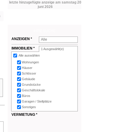
letzte hinzugefügte anzeige am samstag 20
juni 2026
n
IHRE SUCHE
ANZEIGEN *
Alle
IMMOBILIEN *
1
Ausgewählt(e)
Alle auswählen
Wohnungen
Häuser
Schlösser
Gebäude
Grundstücke
Geschäftslokale
Büros
Garagen / Stellplätze
Sonstiges
VERMIETUNG *