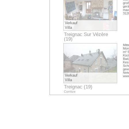
gro
ger
max
312
Verkauf
Villa
Treignac Sur Vézère
(19)
Corrèze
Mitt
Moné
m² 
Küch
Bad
Kes
Sch
gewi
Net
Verkauf
www
Villa
Treignac (19)
Corrèze