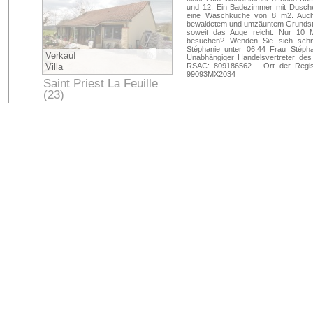
und 12, Ein Badezimmer mit Dusche
eine Waschküche von 8 m2. Auch 
bewaldetem und umzäuntem Grundstü
soweit das Auge reicht. Nur 10 Mi
besuchen? Wenden Sie sich sch
Stéphanie unter 06.44 Frau Sté
Verkauf
Unabhängiger Handelsvertreter des
Villa
RSAC: 809186562 - Ort der Regi
99093MX2034
Saint Priest La Feuille
(23)
Creuse