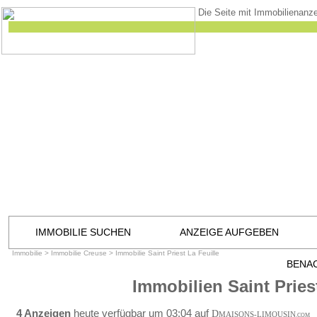
Die Seite mit Immobilienanze
IMMOBILIE SUCHEN
ANZEIGE AUFGEBEN
Immobilie
>
Immobilie Creuse
>
Immobilie Saint Priest La Feuille
BENA
Immobilien Saint Pries
4 Anzeigen
heute verfügbar um 03:04 auf
D
MAISONS-LIMOUSIN
.COM