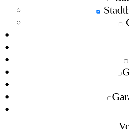
Stadt
C
G
Gara
Ve