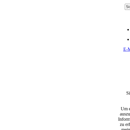
E-M
S
Um e
ausz
Inform
zu er
mein