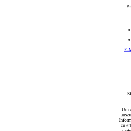
E-M
S
Um e
ausz
Inform
zu er
mein