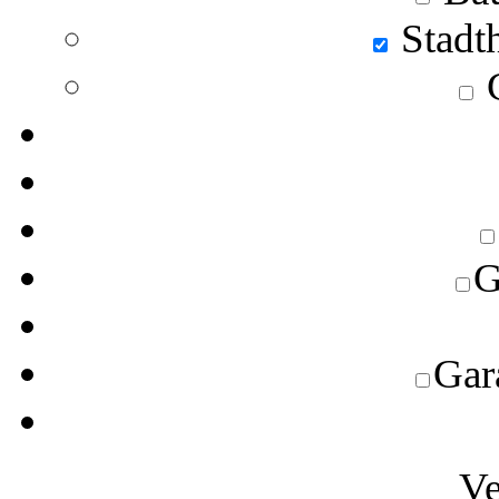
Stadt
C
G
Gara
Ve